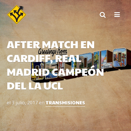
Skip
to
content
AFTER MATCH EN
CARDIFF, REAL
MADRID CAMPEÓN
DEL LA UCL
TRANSMISIONES
el
3 julio, 2017
en