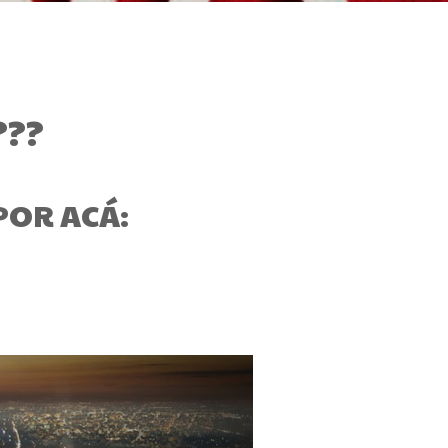
???
 POR ACÁ: