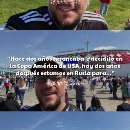
– 16 junio, 2018 –
“Hace dos años arrancaba @decidilo en
la Copa América de USA, hoy dos años
después estamos en Rusia para…”
– 16 junio, 2018 –