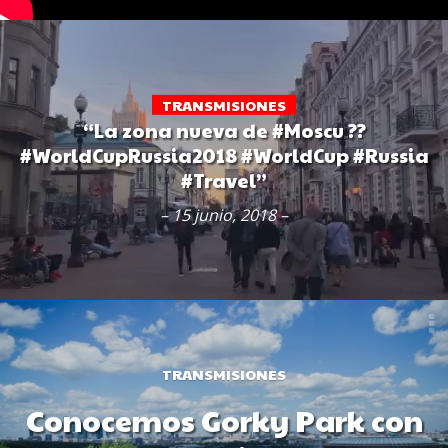
TRANSMISIONES
“La zona nueva de #Moscu ??
#WorldCupRussia2018 #WorldCup #Russia
#Travel”
– 15 junio, 2018 –
TRANSMISIONES
Conocemos Gorky Park con