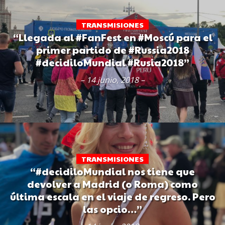
TRANSMISIONES
“Llegada al #FanFest en #Moscú para el
primer partido de #Russia2018
#decidiloMundial #Rusia2018”
– 14 junio, 2018 –
TRANSMISIONES
“#decidiloMundial nos tiene que
devolver a Madrid (o Roma) como
última escala en el viaje de regreso. Pero
las opcio…”