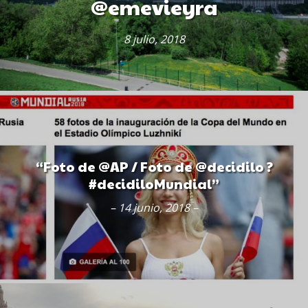
@emevieyra
8 julio, 2018
“Foto de @AP / Foto de @decidilo ?
#decidiloMundial”
– 14 junio, 2018 –