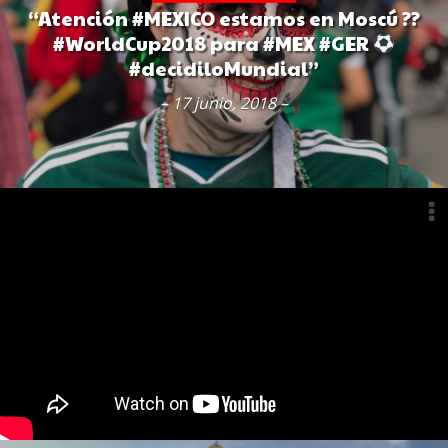
“Atención #MEXICO estamos en Moscú ??
#WorldCup2018 para #MEX #GER
#decidiloMundial”
– 17 junio, 2018 –