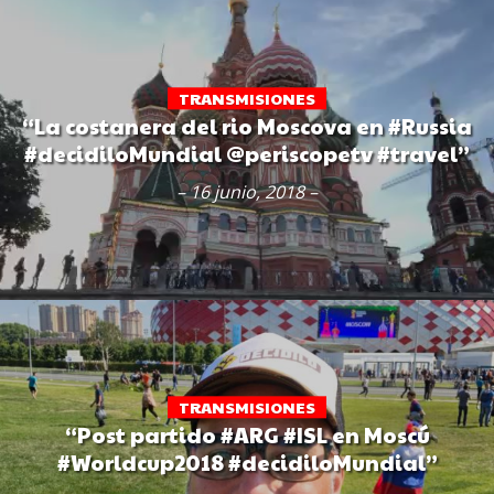
TRANSMISIONES
“La costanera del rio Moscova en #Russia
#decidiloMundial @periscopetv #travel”
– 16 junio, 2018 –
TRANSMISIONES
“Post partido #ARG #ISL en Moscú
#Worldcup2018 #decidiloMundial”