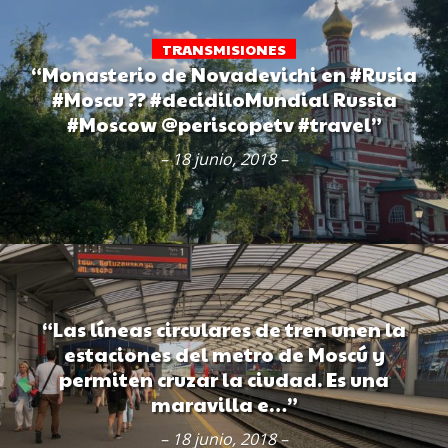
TRANSMISIONES
“Monasterio de Novadevichi en #Rusia
#Moscu ?? #decidiloMundial Russia
#Moscow @periscopetv #travel”
– 18 junio, 2018 –
“Las líneas circulares de tren unen la
estaciones del metro de Moscú y
permiten cruzar la ciudad. Es una
maravilla e…”
– 18 junio, 2018 –