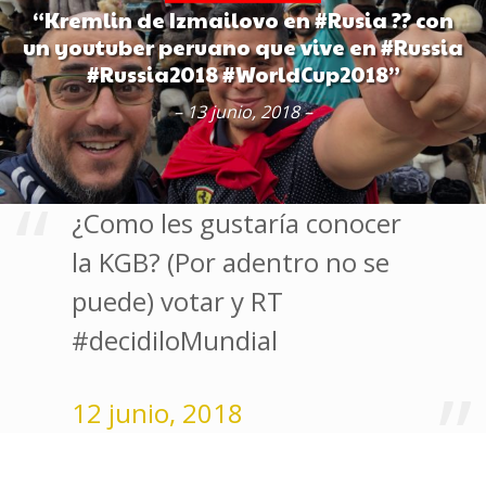
“Kremlin de Izmailovo en #Rusia ?? con
un youtuber peruano que vive en #Russia
#Russia2018 #WorldCup2018”
– 13 junio, 2018 –
¿Como les gustaría conocer
la KGB? (Por adentro no se
puede) votar y RT
#decidiloMundial
12 junio, 2018