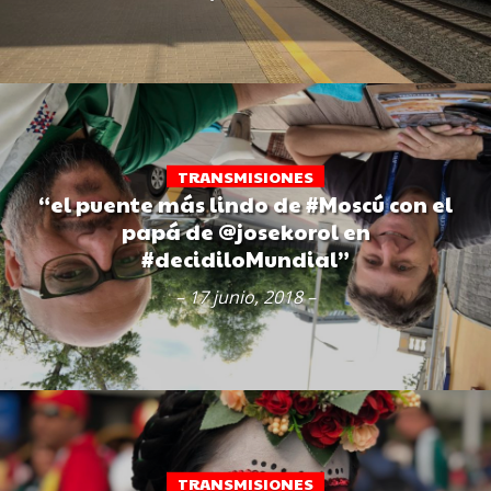
TRANSMISIONES
“el puente más lindo de #Moscú con el
papá de @josekorol en
#decidiloMundial”
– 17 junio, 2018 –
TRANSMISIONES