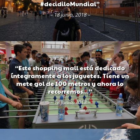
#decidiloMundial”
– 18 junio, 2018 –
“Este shopping mall está dedicado
íntegramente a los juguetes. Tiene un
mete gol de 100 metros y ahora lo
recorremos…”
– 18 junio, 2018 –