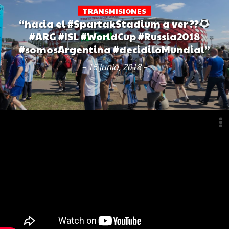
TRANSMISIONES
“hacia el #SpartakStadium a ver ??
#ARG #ISL #WorldCup #Russia2018
#somosArgentina #decidiloMundial”
– 16 junio, 2018 –