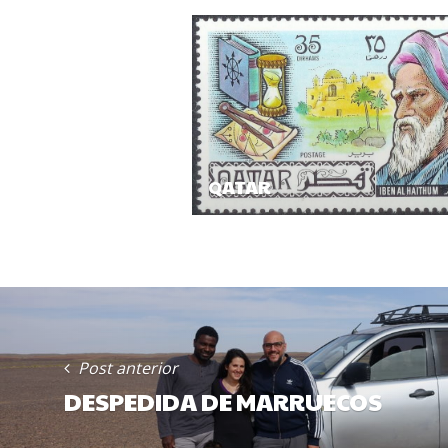
QATAR
POST
NAVIGATION
Post anterior
DESPEDIDA DE MARRUECOS