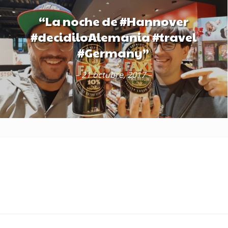
“La noche de #Hannover
#decidiloAlemania #travel
#Germany”
– 21 octubre, 2017 –