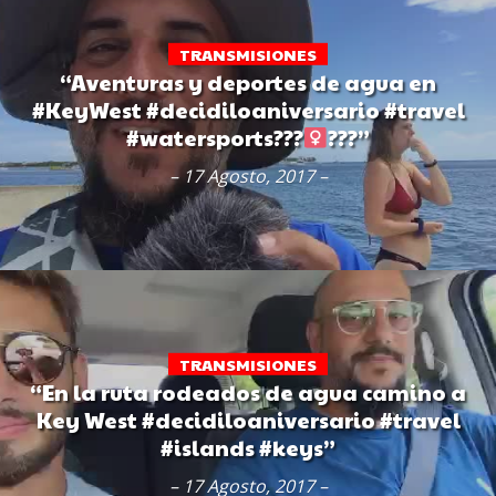
TRANSMISIONES
“Aventuras y deportes de agua en
#KeyWest #decidiloaniversario #travel
#watersports???‍
???”
– 17 Agosto, 2017 –
TRANSMISIONES
“En la ruta rodeados de agua camino a
Key West #decidiloaniversario #travel
#islands #keys”
– 17 Agosto, 2017 –