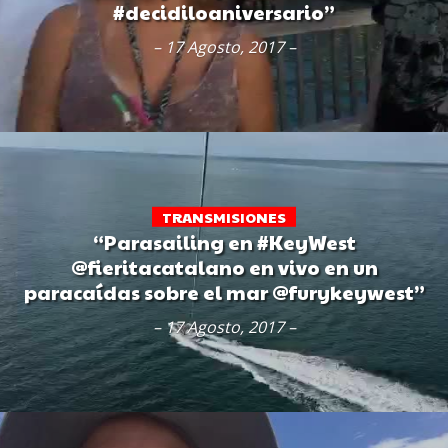
#decidiloaniversario”
– 17 Agosto, 2017 –
TRANSMISIONES
“Parasailing en #KeyWest
@fieritacatalano en vivo en un
paracaídas sobre el mar @furykeywest”
– 17 Agosto, 2017 –