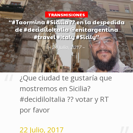
TRANSMISIONES
“#Taormina #Sicilia ?? en la despedida
de #decidiloItalia @enitargentina
#travel #Italy #Sicily”
– 24 Julio, 2017 –
¿Que ciudad te gustaría que
mostremos en Sicilia?
#decidiloItalia ?? votar y RT
por favor
22 Julio, 2017