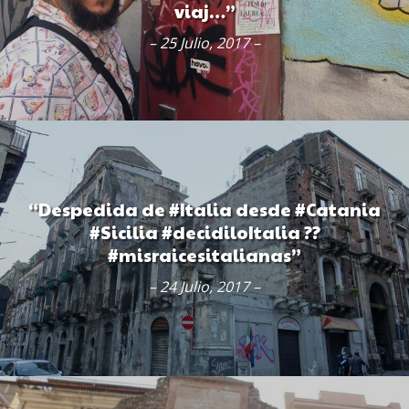
viaj…”
– 25 Julio, 2017 –
“Despedida de #Italia desde #Catania
#Sicilia #decidiloItalia ??
#misraicesitalianas”
– 24 Julio, 2017 –