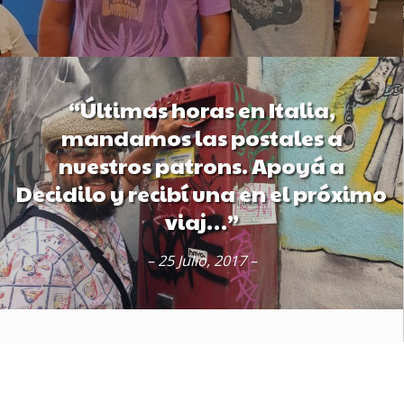
“Últimas horas en Italia,
mandamos las postales a
nuestros patrons. Apoyá a
Decidilo y recibí una en el próximo
viaj…”
– 25 Julio, 2017 –