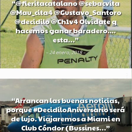
“@fieritacatalano @sebacvita
@Mau_cita4 @Gustavo_Santoro
@decidilo @Ch1v4 Olvidate q
hacemos ganar baradero....
esta…”
– 24 enero, 2018 –
“Arrancan las buenas noticias,
porque #DecidiloAniversario será
de lujo. Viajaremos a Miami en
Club Cóndor (Bussines…”