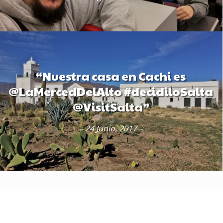
“Nuestra casa en Cachi es
@LaMercedDelAlto #decidiloSalta
@VisitSalta”
– 24 Junio, 2017 –