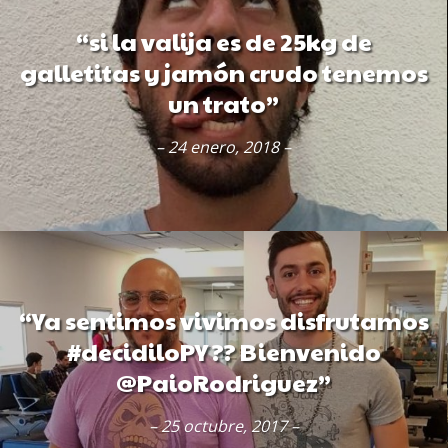
“si la valija es de 25kg de
galletitas y jamón crudo tenemos
un trato”
– 24 enero, 2018 –
“Ya sentimos vivimos disfrutamos
#decidiloPY ?? Bienvenido
@PaioRodriguez”
– 25 octubre, 2017 –