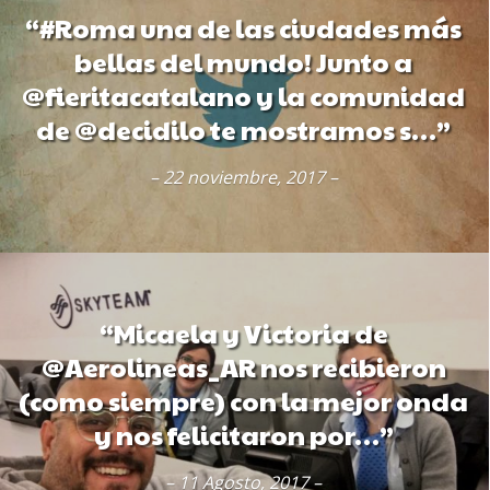
“#Roma una de las ciudades más
bellas del mundo! Junto a
@fieritacatalano y la comunidad
de @decidilo te mostramos s…”
– 22 noviembre, 2017 –
“Micaela y Victoria de
@Aerolineas_AR nos recibieron
(como siempre) con la mejor onda
y nos felicitaron por…”
– 11 Agosto, 2017 –