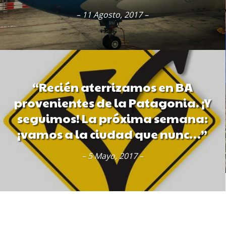
– 11 Agosto, 2017 –
“Recién aterrizamos en BA
provenientes de la Patagonia. ¡Y
seguimos! La próxima semana:
¡vamos a la ciudad que nunc…”
– 5 Mayo, 2017 –