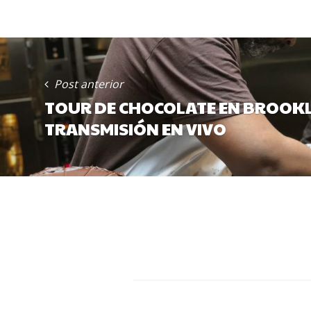
POST
NAVIGATION
Post anterior
TOUR DE CHOCOLATE EN BROOKL
TRANSMISIÓN EN VIVO