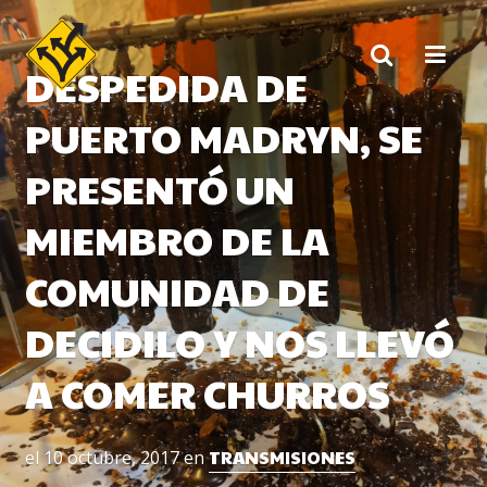
Skip
to
content
DESPEDIDA DE
PUERTO MADRYN, SE
PRESENTÓ UN
MIEMBRO DE LA
COMUNIDAD DE
DECIDILO Y NOS LLEVÓ
A COMER CHURROS
TRANSMISIONES
el
10 octubre, 2017
en