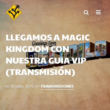
Skip
to
content
LLEGAMOS A MAGIC
KINGDOM CON
NUESTRA GUIA VIP
(TRANSMISIÓN)
TRANSMISIONES
el
30 julio, 2016
en