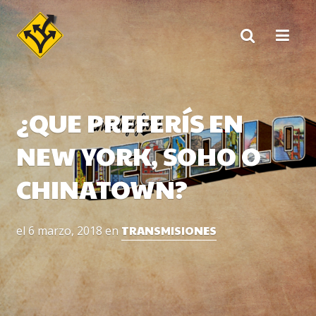
Skip
to
content
¿QUE PREFERÍS EN
NEW YORK, SOHO O
CHINATOWN?
TRANSMISIONES
el
6 marzo, 2018
en