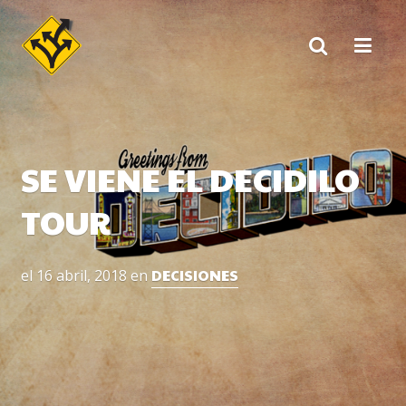
Skip
to
content
SE VIENE EL DECIDILO
TOUR
DECISIONES
el
16 abril, 2018
en