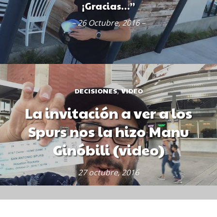
¡Gracias…”
– 26 Octubre, 2016 –
DECISIONES
VIDEO
,
La invitación a ver a los
Spurs nos la hizo Manu
Ginóbili (video)
27 octubre, 2016