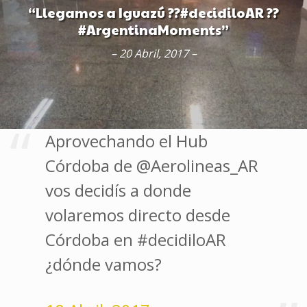
“Llegamos a Iguazú ??#decidiloAR ??
#ArgentinaMoments”
– 20 Abril, 2017 –
Aprovechando el Hub
Córdoba de @Aerolineas_AR
vos decidís a donde
volaremos directo desde
Córdoba en #decidiloAR
¿dónde vamos?