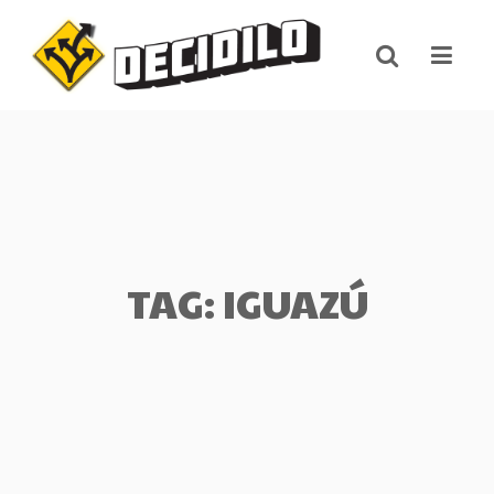
Skip
to
content
TAG: IGUAZÚ