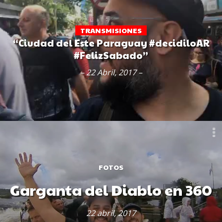
TRANSMISIONES
“Ciudad del Este Paraguay #decidiloAR
#FelizSabado”
– 22 Abril, 2017 –
FOTOS
Garganta del Diablo en 360
22 abril, 2017