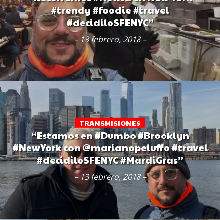
#trendy #foodie #travel
#decidiloSFENYC”
– 13 febrero, 2018 –
TRANSMISIONES
“Estamos en #Dumbo #Brooklyn
#NewYork con @marianopeluffo #travel
#decidiloSFENYC #MardiGras”
– 13 febrero, 2018 –