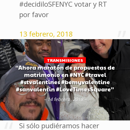
#decidiloSFENYC votar y RT
por favor
13 febrero, 2018
TRANSMISIONES
“Ahora maratón de propuestas de
matrimonio en #NYC #travel
#stvalentines #bemyvalentine
#sanvalentin #LoveTimesSquare”
– 14 febrero, 2018 –
Si sólo pudiéramos hacer