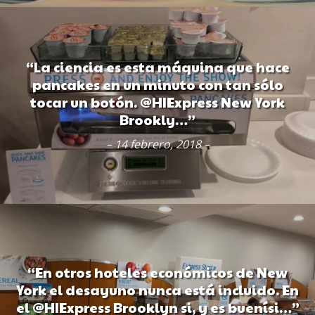
“La ciencia es esta máquina que hace
pancakes en un minuto con tan sólo
tocar un botón. @HIExpress New York
Brookly…”
– 14 febrero, 2018 –
“En otros hoteles económicos de New
York el desayuno nunca está incluido. En
el @HIExpress Brooklyn si, y es buenísi…”