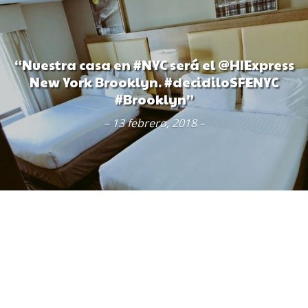
“Nuestra casa en #NYC será el @HIExpress
New York Brooklyn. #decidiloSFENYC
#Brooklyn”
– 13 febrero, 2018 –