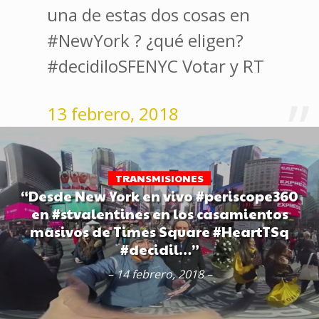
una de estas dos cosas en
#NewYork ? ¿qué eligen?
#decidiloSFENYC Votar y RT
13 febrero, 2018
TRANSMISIONES
“Desde New York en vivo #periscope360
en #stvalentines en los casamientos
masivos de Times Square #HeartTSq
#decidil…”
– 14 febrero, 2018 –