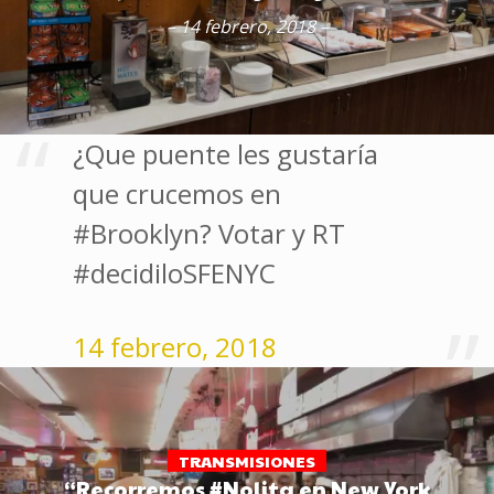
– 14 febrero, 2018 –
¿Que puente les gustaría
que crucemos en
#Brooklyn? Votar y RT
#decidiloSFENYC
14 febrero, 2018
TRANSMISIONES
“Recorremos #Nolita en New York