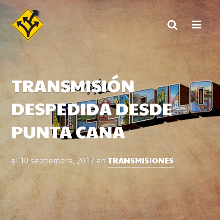
Skip
to
content
TRANSMISIÓN
DESPEDIDA DESDE
PUNTA CANA
TRANSMISIONES
el
10 septiembre, 2017
en