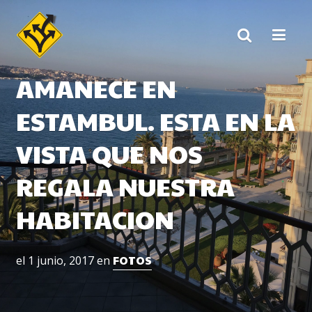
Skip
to
content
AMANECE EN
ESTAMBUL. ESTA EN LA
VISTA QUE NOS
REGALA NUESTRA
HABITACION
FOTOS
el
1 junio, 2017
en