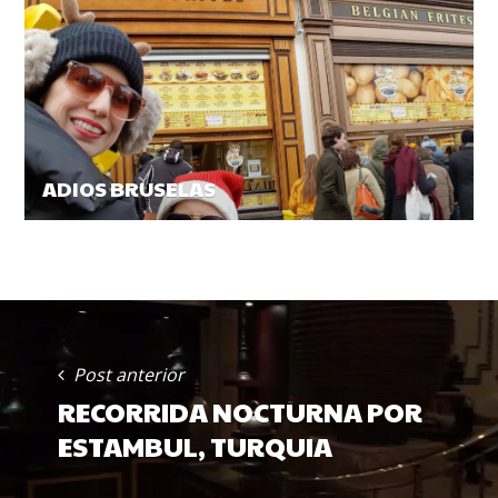
ADIOS BRUSELAS
POST
NAVIGATION
Post anterior
RECORRIDA NOCTURNA POR
ESTAMBUL, TURQUIA