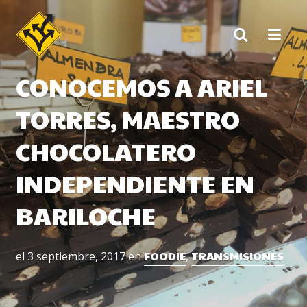
Skip
to
content
CONOCEMOS A ARIEL
TORRES, MAESTRO
CHOCOLATERO
INDEPENDIENTE EN
BARILOCHE
FOODIE
TRANSMISIONES
el
3 septiembre, 2017
en
,