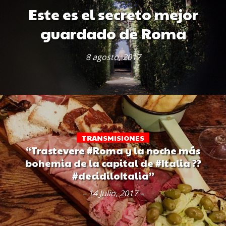
Este es el secreto mejor
guardado de Roma
8 agosto, 2017
TRANSMISIONES
“Trastevere #Roma y la noche más
bohemia de la capital de #Italia ??
#decidiloItalia”
– 14 Julio, 2017 –