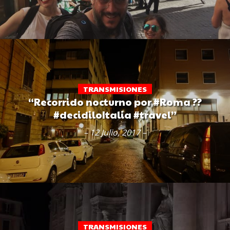
TRANSMISIONES
“Recorrido nocturno por #Roma ??
#decidiloItalia #travel”
– 12 Julio, 2017 –
TRANSMISIONES