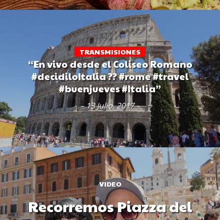
TRANSMISIONES
“En vivo desde el Coliseo Romano
#decidiloItalia ?? #rome #travel
#buenjueves #Italia”
– 13 Julio, 2017 –
VIDEO
Recorremos Piazza del