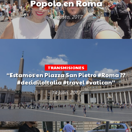
Popolo en Roma
8 agosto, 2017
TRANSMISIONES
“Estamos en Piazza San Pietro #Roma ??
#decidiloItalia #travel #vatican”
– 14 Julio, 2017 –