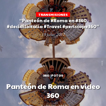
TRANSMISIONES
“Panteón de #Roma en #360
#decidiloItalia #Travel #periscope360”
– 15 Julio, 2017 –
360
FOTOS
,
Panteón de Roma en video
360