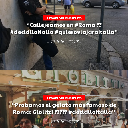
TRANSMISIONES
“Callejeamos en #Roma ??
#decidiloItalia #quieroviajaraItalia”
– 13 Julio, 2017 –
TRANSMISIONES
“Probamos el gelato más famoso de
Roma: Giolitti ????? #decidiloItalia”
– 13 Julio, 2017 –