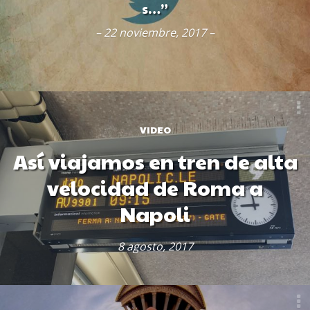
s…”
– 22 noviembre, 2017 –
VIDEO
Así viajamos en tren de alta
velocidad de Roma a
Napoli
8 agosto, 2017