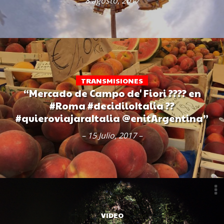
8 agosto, 2017
TRANSMISIONES
“Mercado de Campo de' Fiori ???? en
#Roma #decidiloItalia ??
#quieroviajaraItalia @enitArgentina”
– 15 Julio, 2017 –
VIDEO