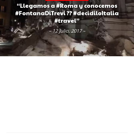
“Llegamos a #Roma y conocemos
#FontanaDiTrevi ?? #decidiloItalia
#travel”
– 12 Julio, 2017 –