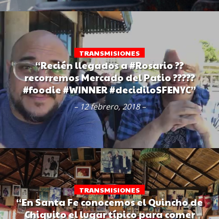
TRANSMISIONES
“Recién llegados a #Rosario ??
recorremos Mercado del Patio ?????
#foodie #WINNER #decidiloSFENYC”
– 12 febrero, 2018 –
TRANSMISIONES
“En Santa Fe conocemos el Quincho de
Chiquito el lugar típico para comer