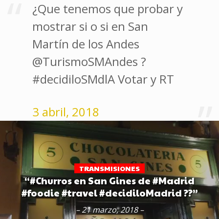
¿Que tenemos que probar y
mostrar si o si en San
Martín de los Andes
@TurismoSMAndes ?
#decidiloSMdlA Votar y RT
3 abril, 2018
TRANSMISIONES
“#Churros en San Gines de #Madrid
#foodie #travel #decidiloMadrid ??”
– 21 marzo, 2018 –