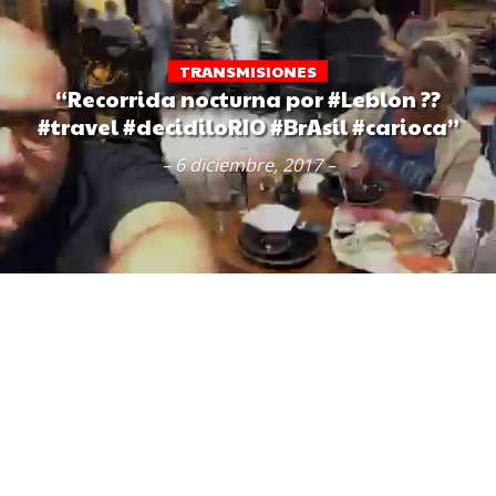
TRANSMISIONES
“Recorrida nocturna por #Leblon ??
#travel #decidiloRIO #BrAsil #carioca”
– 6 diciembre, 2017 –