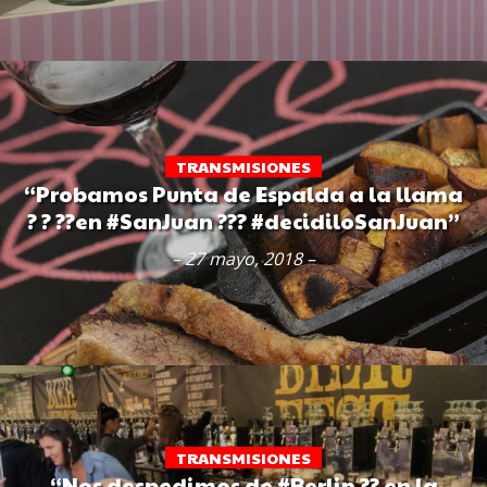
TRANSMISIONES
“Probamos Punta de Espalda a la llama
? ? ??en #SanJuan ??? #decidiloSanJuan”
– 27 mayo, 2018 –
TRANSMISIONES
“Nos despedimos de #Berlin ?? en la