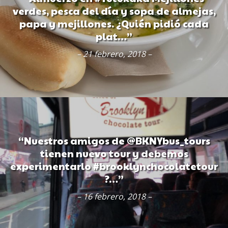
verdes, pesca del día y sopa de almejas,
papa y mejillones. ¿Quién pidió cada
plat…”
– 21 febrero, 2018 –
“Nuestros amigos de @BKNYbus_tours
tienen nuevo tour y debemos
experimentarlo #brooklynchocolatetour
?…”
– 16 febrero, 2018 –