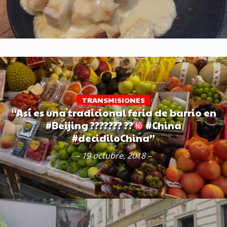
TRANSMISIONES
“Así es una tradicional feria de barrio en
#Beijing ??????? ??
#China
#decidiloChina”
– 19 octubre, 2018 –