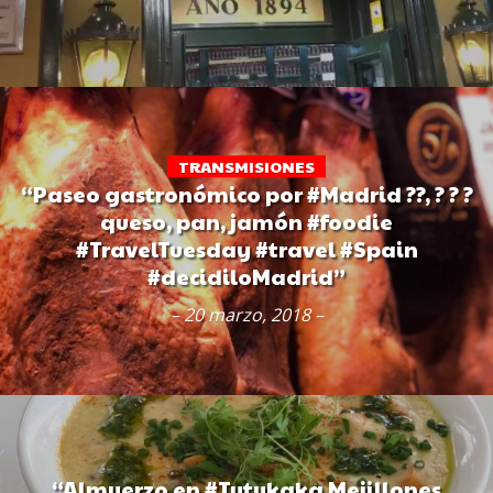
TRANSMISIONES
“Paseo gastronómico por #Madrid ??, ? ? ?
queso, pan, jamón #foodie
#TravelTuesday #travel #Spain
#decidiloMadrid”
– 20 marzo, 2018 –
“Almuerzo en #Tutukaka Mejillones