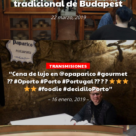
tradicional de Budapest
22 marzo, 2019
TRANSMISIONES
“Cena de lujo en @opaparico #gourmet
?? #Oporto #Porto #Portugal ?‍? ? ?
#foodie #decidiloPorto”
– 16 enero, 2019 –