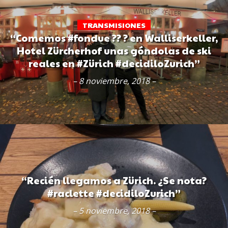
TRANSMISIONES
“Comemos #fondue ?? ? en Walliserkeller,
Hotel Zürcherhof unas góndolas de ski
reales en #Zürich #decidiloZurich”
– 8 noviembre, 2018 –
“Recién llegamos a Zürich. ¿Se nota?
#raclette #decidiloZurich”
– 5 noviembre, 2018 –