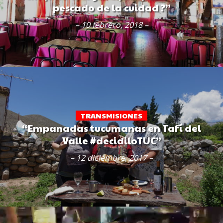
pescado de la cuidad ?”
– 10 febrero, 2018 –
TRANSMISIONES
“Empanadas tucumanas en Tafí del
Valle #decidiloTUC”
– 12 diciembre, 2017 –