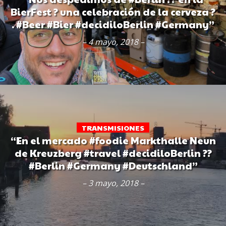
BierFest ? una celebración de la cerveza ?
. #Beer #Bier #decidiloBerlin #Germany”
– 4 mayo, 2018 –
TRANSMISIONES
“En el mercado #foodie Markthalle Neun
de Kreuzberg #travel #decidiloBerlin ??
#Berlin #Germany #Deutschland”
– 3 mayo, 2018 –