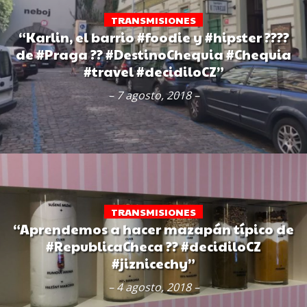
TRANSMISIONES
“Karlin, el barrio #foodie y #hipster ????
de #Praga ?? #DestinoChequia #Chequia
#travel #decidiloCZ”
– 7 agosto, 2018 –
TRANSMISIONES
“Aprendemos a hacer mazapán típico de
#RepublicaCheca ?? #decidiloCZ
#jiznicechy”
– 4 agosto, 2018 –